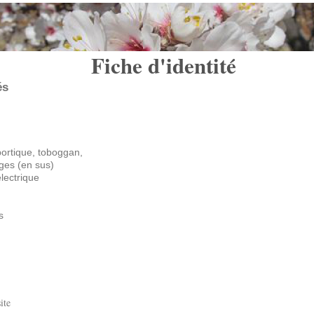
Fiche d'identité
és
portique, toboggan,
ges (en sus)
électrique
us
ite